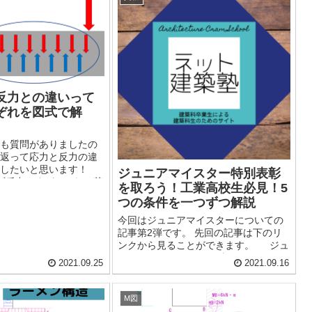
反力との違いって
ぞれを図式で解
erでも質問がありましたの
返って応力と反力の違
説したいと思います！
ジュニアマイスター特別表彰
ず反力ですが、これは荷
を取ろう！工業高校生必見！5
に支点にかかる力で
つの条件を一つずつ解説
今回はジュニアマイスターについての
記事第2弾です。 先回の記事は下のリ
ンクから見ることができます。 ジュ
ニアマイスターには4種類ありました。
2021.09.25
2021.09.16
・ジュニアマイスターブロンズ(20点以
上30...
M図