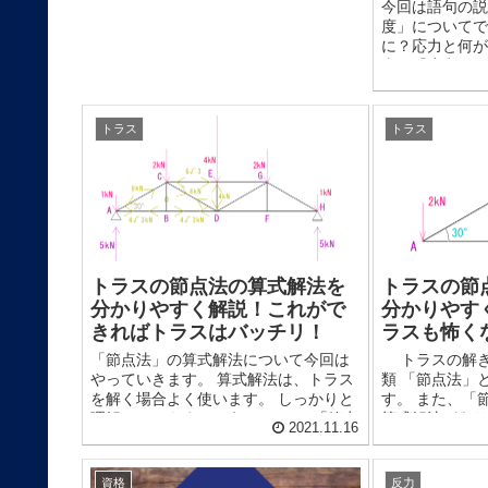
今回は語句の説
度」について
に？応力と何が
事で「応力」に
した。 応力に
簡...
トラス
トラス
トラスの節点法の算式解法を
トラスの節
分かりやすく解説！これがで
分かりやす
きればトラスはバッチリ！
ラスも怖く
「節点法」の算式解法について今回は
トラスの解き
やっていきます。 算式解法は、トラス
類 「節点法」
を解く場合よく使います。 しっかりと
す。 また、「
理解しておきましょう。 この「節点
算式解法があり
2021.11.16
法」算式解法は三角比を用います。
初に、「節点法
sin,cos,tan…という...
解説していきたい
資格
反力