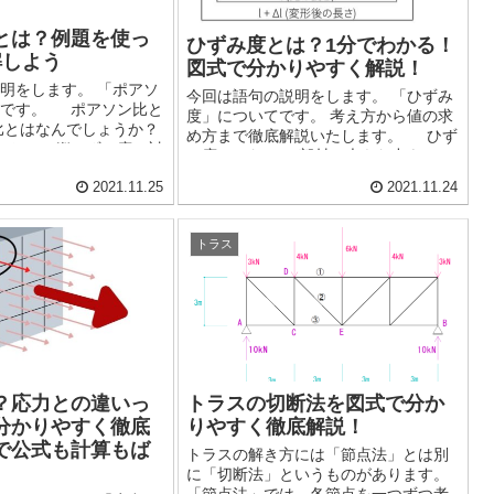
とは？例題を使っ
ひずみ度とは？1分でわかる！
解しよう
図式で分かりやすく解説！
明をします。 「ポアソ
今回は語句の説明をします。 「ひずみ
てです。 ポアソン比と
度」についてです。 考え方から値の求
比とはなんでしょうか？
め方まで徹底解説いたします。 ひず
ると、 縦ひずみ度に対
み度ってなに？ 部材に大きな力をかけ
割合は一定である ...
るとどんな物でも変形をします。 変形
2021.11.25
2021.11.24
には2種類があります...
トラス
？応力との違いっ
トラスの切断法を図式で分か
分かりやすく徹底
りやすく徹底解説！
で公式も計算もば
トラスの解き方には「節点法」とは別
に「切断法」というものがあります。
「節点法」では、各節点を一つずつ考