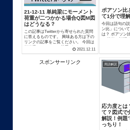
ポアソン比
21-12-11 単純梁にモーメント
て1分で理
荷重が二つかかる場合Q図M図
はどうなる？
今回は語句の説
ン比」につい
この記事はTwitterから寄せられた質問
は？ ポアソン
に答えるものです。 興味ある方は下の
簡単に説明す
リンクの記事をご覧ください。 今回は
する横ひずみ度の
単純梁にモーメント荷重が二つかかる
2021.12.11
場合のQ図M図の描き方について解説し
ていきたいと思います。 ...
スポンサーリンク
用語解説
応力度とは
て？図式で
解説！例題
っちり！