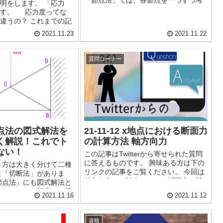
明をします。 「応力
えて、部材一つ一つにかかる力の向き
です。 応力度ってな
と大きさを考えました。 「切断法」
違うの？ これまでの記
はそれとは少し違う考え方をします。
ついては解説してきま
2021.11.23
2021.11.22
「...
ついては下の記事を参照
質問コーナー
点法の図式解法を
21-11-12 x地点における断面力
く解説！これでト
の計算方法 軸方向力
ない！
この記事はTwitterから寄せられた質問
に答えるものです。 興味ある方は下の
方は大きく分けて二種
リンクの記事をご覧ください。 今回は
と「切断法」がありま
軸方向力のｘ地点における断面力の計
節点法」にも図式解法と
算について解説していきたいと思いま
ます。 この記事では最
2021.11.16
2021.11.12
す。 問題 ...
」の図式解法について
と思います。 算...
資格