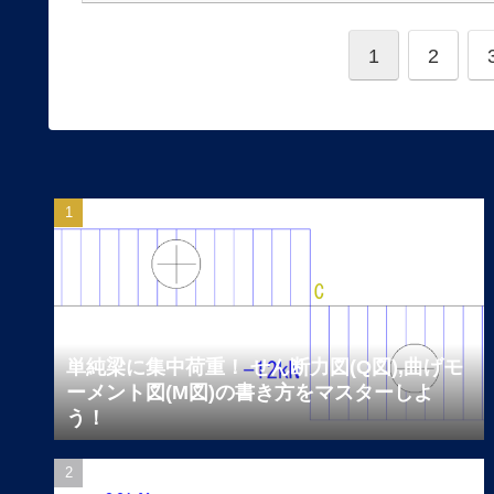
1
2
単純梁に集中荷重！ せん断力図(Q図),曲げモ
ーメント図(M図)の書き方をマスターしよ
う！