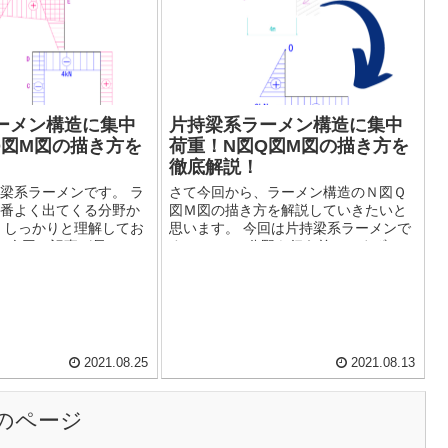
ーメン構造に集中
片持梁系ラーメン構造に集中
Q図M図の描き方を
荷重！N図Q図M図の描き方を
徹底解説！
梁系ラーメンです。 ラ
さて今回から、ラーメン構造のＮ図Ｑ
番よく出てくる分野か
図Ｍ図の描き方を解説していきたいと
 しっかりと理解してお
思います。 今回は片持梁系ラーメンで
 今回は記事が長いの
す。 この分野を行う前に、まずはＮ
りたいところへ飛んで
図Ｑ図Ｍ図とは何か、片持梁系ラーメ
いかと思います。...
ンとは何か、また反力の求め方につい
て...
2021.08.25
2021.08.13
のページ