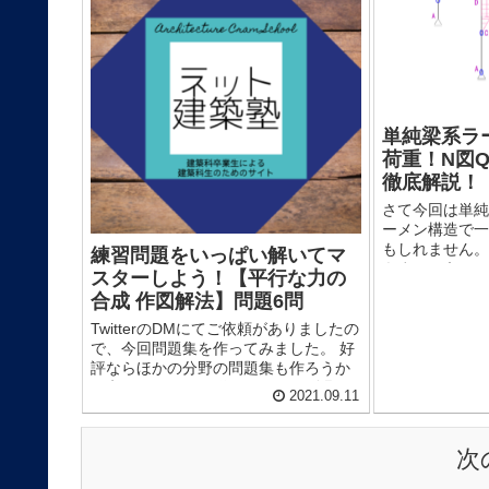
単純梁系ラ
荷重！N図
徹底解説！
さて今回は単純
ーメン構造で一
もしれません。
練習問題をいっぱい解いてマ
きましょう。
スターしよう！【平行な力の
で、目次から知
合成 作図解法】問題6問
いただくのがい
TwitterのDMにてご依頼がありましたの
で、今回問題集を作ってみました。 好
評ならほかの分野の問題集も作ろうか
と考えています。 作ってほしい分野が
2021.09.11
ありましたらTwitterにてご連絡下さ
い。 ここでは「平行...
次