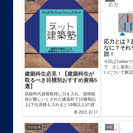
応力とは？
なに？それ
説！
今回はTwitt
で、少し基本に
いについて解
建築科生必見！【建築科生が
反力とは ま
取るべき目標別おすすめ資格5
重に耐えるため
選】
す。 ...
高校時代資格取得に力を入れ、資格取
得が難しいとされた建築科で15種類以
上(下位資格も入れると18個以上)の資
格を取得した私が、今回は工業高校に
2021.10.17
通う建築科の皆さんにおすすめの資格
トップ５をまとめましたので、解説し
たいと思います。 ...
力の合成
M図