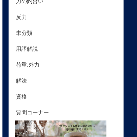
力の釣合い
反力
未分類
用語解説
荷重,外力
解法
資格
質問コーナー