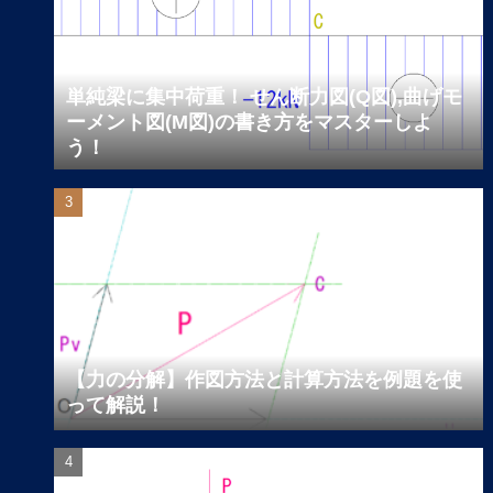
単純梁に集中荷重！ せん断力図(Q図),曲げモ
ーメント図(M図)の書き方をマスターしよ
う！
【力の分解】作図方法と計算方法を例題を使
って解説！