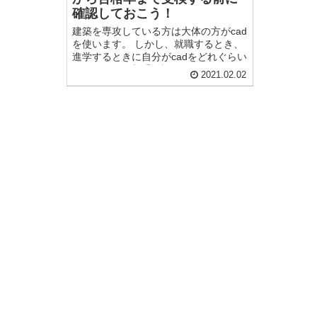
確認しておこう！
建築を専攻している方は大体の方がcad
を使います。 しかし、就職するとき、
進学するときに自分がcadをどれぐらい
できるのか、相手に証明するのはなか
2021.02.02
なか難しいです。 そこで、この建築
cad検定をお勧めします！ 建築cad検定
は、これは設計やデザインを勉強して
いる建築科生の方なら、ぜひ取得した
い資格の一つです。 私は高校一年生の
時に建築cad検定３級取得、３年生時に
建築cad検定２級に合格しました。 工
業高校生の方ならジュニアマイスター
でも高得点を狙えます。