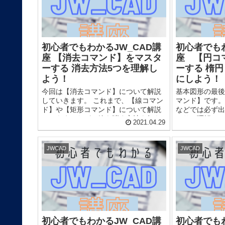
初心者でもわかるJW_CAD講
初心者でもわ
座 【消去コマンド】をマスタ
座 【円コ
ーする 消去方法5つを理解し
ーする 楕
よう！
にしよう！
今回は【消去コマンド】について解説
基本図形の最後
していきます。 これまで、【線コマン
マンド】です。
ド】や【矩形コマンド】について解説
などでは必ず出
してきましたが、線を消す方法を知ら
かりと理解
2021.04.29
ないと図面は描けません。 しっかりと
【円コマンド】
理解していきましょう！ 【...
な説明です...
JWCAD
JWCAD
初心者でもわかるJW_CAD講
初心者でもわ