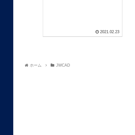
ややこしそうですが、一つずつ解説し
ていきたいと思っていますので、ゆっ
くり理解していきましょう。 今回は、
画面の見方と、確認しておかなければ
ならない点を、理解していきましょ
う。
2021.02.23
ホーム
JWCAD