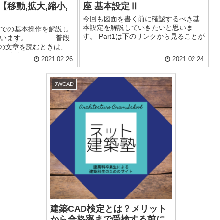
【移動,拡大,縮小,
座 基本設定Ⅱ
今回も図面を書く前に確認するべき基
本設定を解説していきたいと思いま
ADでの基本操作を解説し
す。 Part1は下のリンクから見ることが
と思います。 普段
できます。 「初心者でもわかる
などの文章を読むときは、
JW_CAD講座 基本設定Ⅰ」 さ
ジ移動を行っています
2021.02.26
2021.02.24
て、今回はコマンド(ボタン)...
使っている方なら、マウ
コロコ...
JWCAD
建築CAD検定とは？メリット
から合格率まで受検する前に