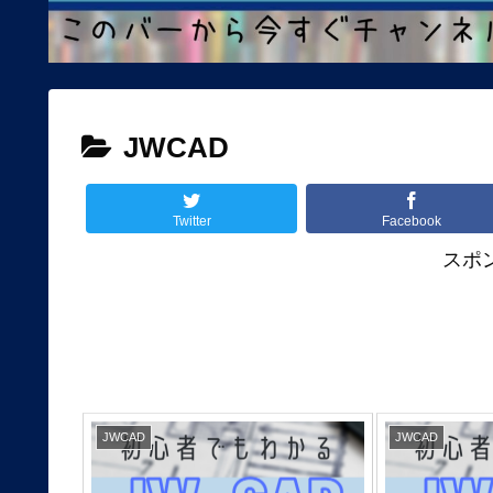
JWCAD
Twitter
Facebook
スポ
JWCAD
JWCAD