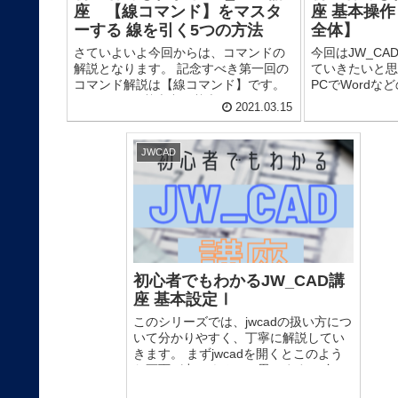
座 【線コマンド】をマスタ
座 基本操作
ーする 線を引く5つの方法
全体】
さていよいよ今回からは、コマンドの
今回はJW_C
解説となります。 記念すべき第一回の
ていきたい
コマンド解説は【線コマンド】です。
PCでWord
図面の基本中の基本です。 しっ
どのようにペー
2021.03.15
かりと理解しましょう。 【線コマン
か？ マウスを
ド】の...
スの真ん中にある
JWCAD
初心者でもわかるJW_CAD講
座 基本設定Ⅰ
このシリーズでは、jwcadの扱い方につ
いて分かりやすく、丁寧に解説してい
きます。 まずjwcadを開くとこのよう
な画面が出てくるかと思います。 色々
なボタン(コマンドといいます)があって