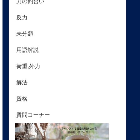
力の釣合い
反力
未分類
用語解説
荷重,外力
解法
資格
質問コーナー