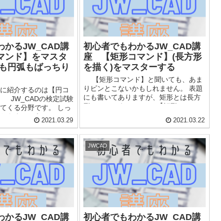
かるJW_CAD講
初心者でもわかるJW_CAD講
マンド】をマスタ
座 【矩形コマンド】(長方形
円も円弧もばっちり
を描く)をマスターする
【矩形コマンド】と聞いても、あま
りピンとこないかもしれません。 表題
に紹介するのは【円コ
にも書いてありますが、矩形とは長方
 JW_CADの検定試験
形のことです。 この【矩形コマン
てくる分野です。 しっ
ド】をうまく使えば、図面を描くとき
しておきましょう。
2021.03.29
2021.03.22
に時間を大幅に短縮することができま
の使い方 毎度同じよう
す。...
JWCAD
かるJW_CAD講
初心者でもわかるJW_CAD講