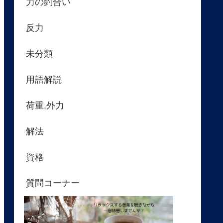
力の釣合い
反力
未分類
用語解説
荷重,外力
解法
資格
質問コーナー