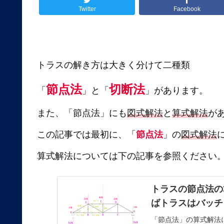
Twitter
Facebook
トラスの解き方は大きく分けて二種類
節点法
切断法
「
」と「
」があります。
また、「節点法」にも
図式解法
と
算式解法
が
この記事では最初に、「
節点法
」の
図式解法
算式解法については下の記事を参照ください
トラスの節点法の
ばトラスはバッチ
「節点法」の算式解法