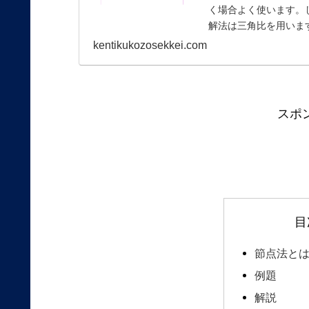
く場合よく使います。
解法は三角比を用います。si
kentikukozosekkei.com
スポ
目
節点法と
例題
解説