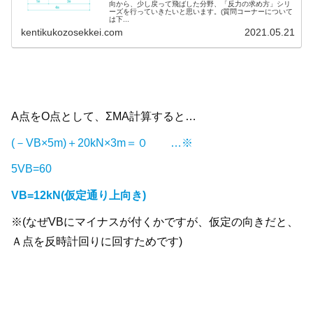
向から、少し戻って飛ばした分野、「反力の求め方」シリ
ーズを行っていきたいと思います。(質問コーナーについて
は下...
kentikukozosekkei.com
2021.05.21
A点をO点として、ΣMA計算すると…
(－VB×5m)＋20kN×3m＝０ …※
5VB=60
VB=12kN(仮定通り上向き)
※(なぜVBにマイナスが付くかですが、仮定の向きだと、
Ａ点を反時計回りに回すためです)