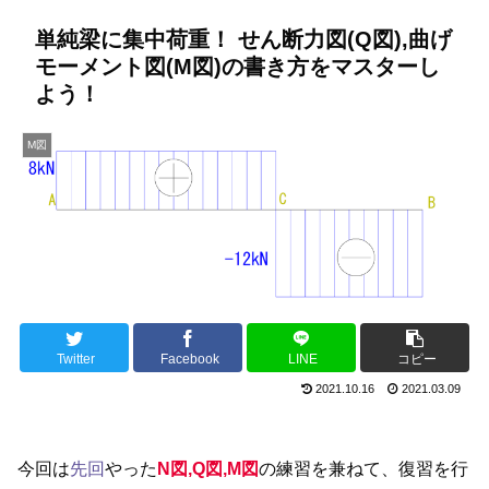
単純梁に集中荷重！ せん断力図(Q図),曲げ
モーメント図(M図)の書き方をマスターし
よう！
M図
Twitter
Facebook
LINE
コピー
2021.10.16
2021.03.09
今回は
先回
やった
N図,Q図,M図
の練習を兼ねて、復習を行