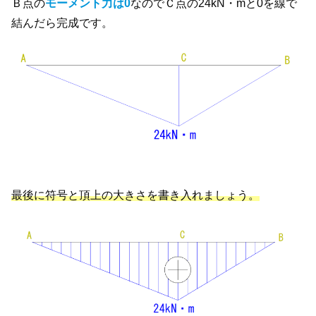
Ｂ点の
モーメント力は0
なのでＣ点の24kN・mと0を線で
結んだら完成です。
最後に符号と頂上の大きさを書き入れましょう。