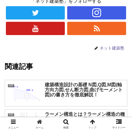
「ネット建築塾」をフォローする
ネット建築塾
関連記事
建築構造設計の基礎 N図,Q図,M図(軸
M図
方向力図,せん断力図,曲げモーメント
図)の書き方を徹底解説！
ラーメン構造とは？ラーメン構造の種
M図
類３つをしっかり理解しよう！
メニュー
ホーム
検索
トップ
サイドバー