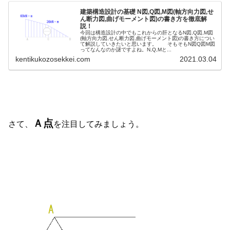
建築構造設計の基礎 N図,Q図,M図(軸方向力図,せ
ん断力図,曲げモーメント図)の書き方を徹底解
説！
今回は構造設計の中でもこれからの肝となるN図,Q図,M図
(軸方向力図,せん断力図,曲げモーメント図)の書き方につい
て解説していきたいと思います。 そもそもN図Q図M図
ってなんなのか謎ですよね。N,Q,Mと...
kentikukozosekkei.com
2021.03.04
Ａ点
さて、
を注目してみましょう。