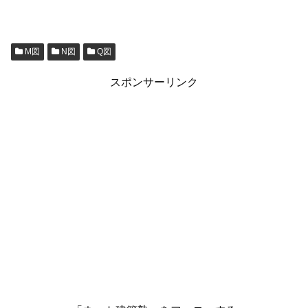
M図
N図
Q図
スポンサーリンク