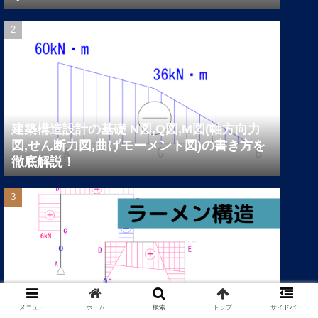
建築構造設計の基礎 N図,Q図,M図(軸方向力
図,せん断力図,曲げモーメント図)の書き方を
徹底解説！
メニュー
ホーム
検索
トップ
サイドバー