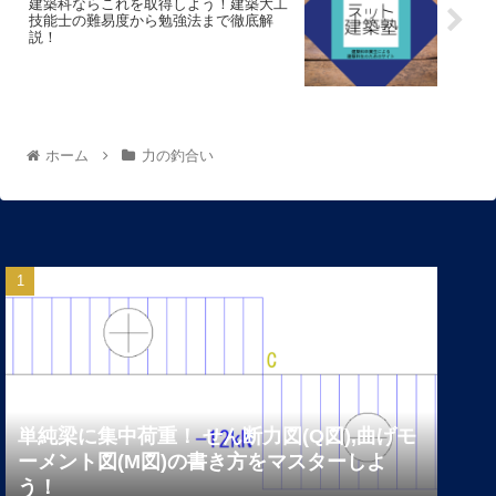
建築科ならこれを取得しよう！建築大工
技能士の難易度から勉強法まで徹底解
説！
ホーム
力の釣合い
単純梁に集中荷重！ せん断力図(Q図),曲げモ
ーメント図(M図)の書き方をマスターしよ
う！